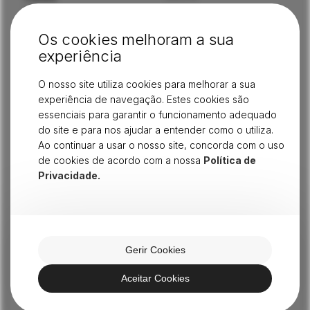
Portugal
REDES SOCIAIS
Os cookies melhoram a sua
HORÁRIO
experiência
Segunda a Sexta
09:00 - 19:00
O nosso site utiliza cookies para melhorar a sua
E-MAIL
experiência de navegação. Estes cookies são
geral@normac.pt
essenciais para garantir o funcionamento adequado
do site e para nos ajudar a entender como o utiliza.
Ao continuar a usar o nosso site, concorda com o uso
de cookies de acordo com a nossa
Política de
Precisa de Apoio Técnico?
Privacidade.
Estamos aqui para ajudar.
Afinação, manutenção, reparação,
consultoria industrial e instalação de todo o
tipo de equipamentos.
Gerir Cookies
FALE CONNOSCO
Aceitar Cookies