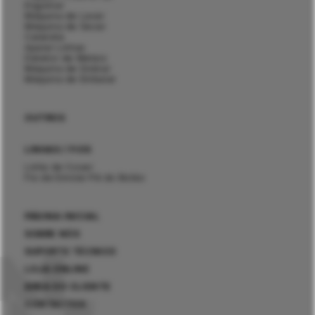
Engomar
Máquina de Lavar
Máquina de Secar
Calandra
Aparar Linhas
Detetor de Metais
Máquina de Dobrar
Máquina de Embalar
OUTROS
LINHAS / FIOS
Linha de Coser
Fio de Enrolar Pé do Botão
PÁGINA INICIAL
SOBRE NÓS
SUPORTE TÉCNICO
LOJA ONLINE
ÁREA DO CLIENTE
CONTACTOS