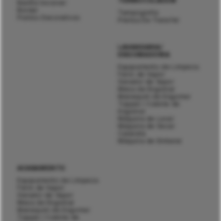
TERMOCOLAGEM
Bainha Invisível
Bordar
Tampografia
Pontos Decorativos
Prensa De Transfer
LAVANDARIA/
ENGOMADORIA
Equipamento de Limpeza
Ferro de Vapor
Gerador de Vapor
Mesa de Engomar
Manequim de Engomar
Topper / Cabine de
Engomar
Máquina de Lavar
Máquina de Secar
Calandra
Máquina de Embalar
ACABAMENTO
Equipamento de Limpeza
Ferro de Vapor
Gerador de Vapor
Mesa de Engomar
Manequim de Engomar
Topper / Cabine de