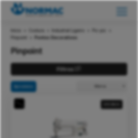
Início
>
Costura
>
Industrial Ligeiro
>
Pic-pic
>
Pinpoint
>
Pontos Decorativos
Pinpoint
Filtros
Marca
2
produtos
VER MAIS