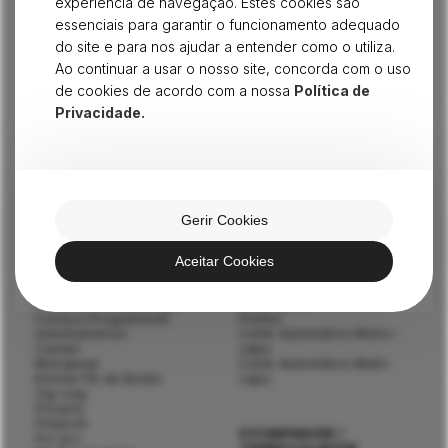
experiência de navegação. Estes cookies são
Afinação, manutenção, reparação,
essenciais para garantir o funcionamento adequado
consultoria industrial e instalação de todo o
do site e para nos ajudar a entender como o utiliza.
tipo de equipamentos.
Ao continuar a usar o nosso site, concorda com o uso
de cookies de acordo com a nossa
Política de
FALE CONNOSCO
Privacidade.
COSTURA
CORTE/ MODELAGEM
Industrial Ligeiro
Corte Vertical
Doméstica
Serra de Fita
Gerir Cookies
Ponto Preso 1-Agulha
Cortar Colarete
Ponto Preso 2-Agulhas
Corte de Fita / Etiqueta
Recobrir
Perfurador
Aceitar Cookies
Colarete
Cortador de Amostras
Flatlock
Balança de Gramagem
Ponto de Cadeia Duplo
Estendedor
Costura Programável
Plotter
Automatismos
Corte Automático Mono-
Casear
capa
Mosquear
Corte Automático Multi-
Enrolar Pé do Botão
capa
Zig-zag
Picueta
Pinpoint
ESTAMPAGEM /
Pic-pic