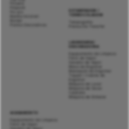
Picueta
Pinpoint
ESTAMPAGEM /
Pic-pic
TERMOCOLAGEM
Bainha Invisível
Bordar
Tampografia
Pontos Decorativos
Prensa De Transfer
LAVANDARIA/
ENGOMADORIA
Equipamento de Limpeza
Ferro de Vapor
Gerador de Vapor
Mesa de Engomar
Manequim de Engomar
Topper / Cabine de
Engomar
Máquina de Lavar
Máquina de Secar
Calandra
Máquina de Embalar
ACABAMENTO
Equipamento de Limpeza
Ferro de Vapor
Gerador de Vapor