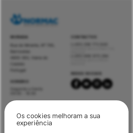
MORADA
CONTACTOS
(+351) 258 772 840
Rua do Mirante, Nº 795,
Chamada para a Rede Fixa
Barroselas
Nacional
(+351) 966 970 284
4905-393, Viana do
Chamada para a Móvel
Castelo
Nacional
Portugal
REDES SOCIAIS
HORÁRIO
Segunda a Sexta
09:00 - 19:00
E-MAIL
geral@normac.pt
Os cookies melhoram a sua
experiência