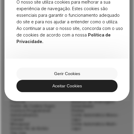
O nosso site utiliza cookies para melhorar a sua
Precisa de Apoio Técnico?
experiência de navegação. Estes cookies são
Estamos aqui para ajudar.
essenciais para garantir o funcionamento adequado
Afinação, manutenção, reparação,
do site e para nos ajudar a entender como o utiliza.
consultoria industrial e instalação de todo o
Ao continuar a usar o nosso site, concorda com o uso
tipo de equipamentos.
de cookies de acordo com a nossa
Política de
Privacidade.
FALE CONNOSCO
COSTURA
CORTE/ MODELAGEM
Gerir Cookies
Industrial Ligeiro
Corte Vertical
Doméstica
Serra de Fita
Ponto Preso 1-Agulha
Cortar Colarete
Aceitar Cookies
Ponto Preso 2-Agulhas
Corte de Fita / Etiqueta
Recobrir
Perfurador
Colarete
Cortador de Amostras
Flatlock
Balança de Gramagem
Ponto de Cadeia Duplo
Estendedor
Costura Programável
Plotter
Automatismos
Corte Automático Mono-
Casear
capa
Mosquear
Corte Automático Multi-
Enrolar Pé do Botão
capa
Zig-zag