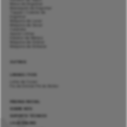
Mesa de Engomar
Manequim de Engomar
Topper / Cabine de
Engomar
Máquina de Lavar
Máquina de Secar
Calandra
Aparar Linhas
Detetor de Metais
Máquina de Dobrar
Máquina de Embalar
OUTROS
LINHAS / FIOS
Linha de Coser
Fio de Enrolar Pé do Botão
PÁGINA INICIAL
SOBRE NÓS
SUPORTE TÉCNICO
LOJA ONLINE