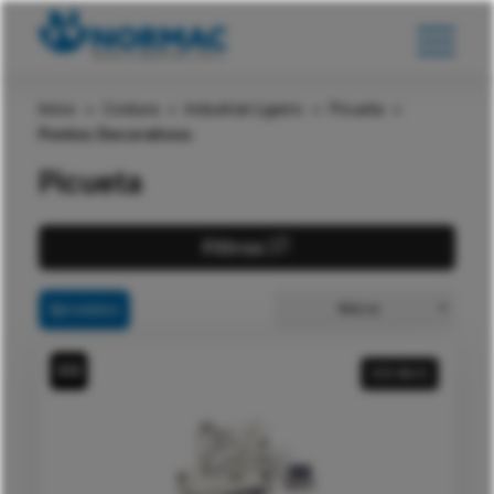
Início
>
Costura
>
Industrial Ligeiro
>
Picueta
>
Pontos Decorativos
Picueta
Filtros
Marca
2
produtos
VER MAIS