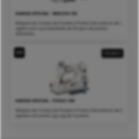
KANSAI SPECIAL – MAC200-DD
Máquina de Costura de Picueta e Pontos Decorativos de 1
agulha com a possibilidade de 90 tipos de pontos
diferentes
VER MAIS
KANSAI SPECIAL – PX302-4W
Máquina de Costura de Picueta e Pontos Decorativos de 2
agulhas com ponto zig-zag de 4 pontos