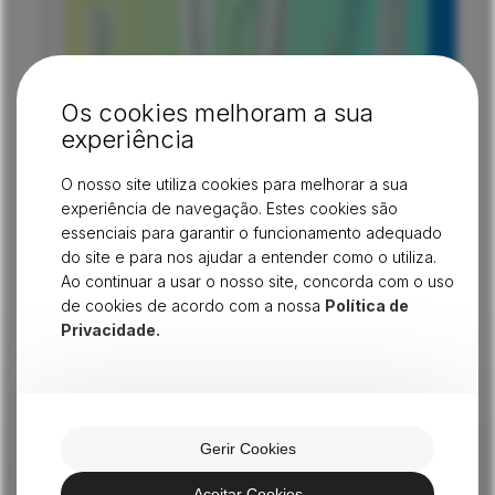
Os cookies melhoram a sua
experiência
O nosso site utiliza cookies para melhorar a sua
SAIBA MAIS SOBRE A MARCA
experiência de navegação. Estes cookies são
Groz-Beckert
essenciais para garantir o funcionamento adequado
Groz-Beckert líder mundial, desenvolve, produz e
do site e para nos ajudar a entender como o utiliza.
comercializa agulhas para todo o tipo de máquinas de
Ao continuar a usar o nosso site, concorda com o uso
costura e teares destinados à indústria têxtil.
de cookies de acordo com a nossa
Política de
SABER MAIS
Privacidade.
Gerir Cookies
Aceitar Cookies