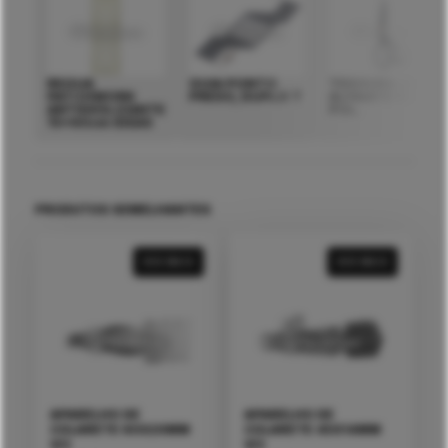
REGUA
GUIA PONTO
TESOURA JACK
PATCHWORK
PRESO, DUPLO T
ALFAIATE 09
ANTIDESLIZANTE
POL.
15x60cm IDEAS
PRODUTOS SEMELHANTES
VER MAIS
VER MAIS
APARELHO DE
APARELHO DE
COLARETE 60X20MM
COLARETE 45X14MM
V/2
V/2