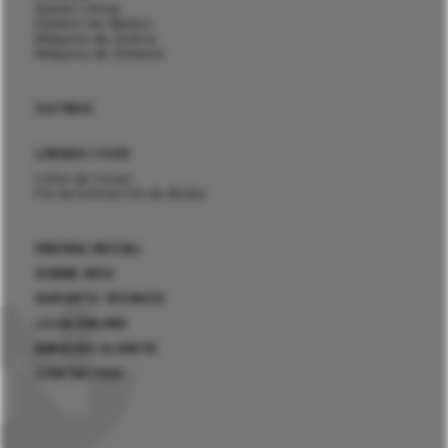
Aparar Linhas
Detetor de Metais
Máquina de Dobrar
Máquina de Embalar
OUTROS
LINHAS / FIOS
Linha de Coser
Fio de Enrolar Pé do Botão
PÁGINA INICIAL
SOBRE NÓS
SUPORTE TÉCNICO
LOJA ONLINE
ÁREA DO CLIENTE
CONTACTOS