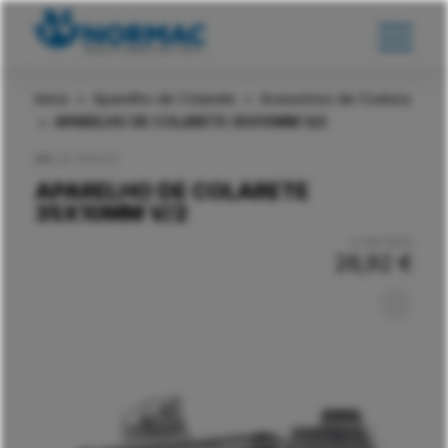
Início
>
Aparelho de Colarete
>
Acessórios de Costura
>
APARELHO DE COLARETE 35X10MM V/2
REF:
AC 35X10 B
APARELHO DE COLARETE
35X10MM V/2
c/ IVA (23%)
26,92
€