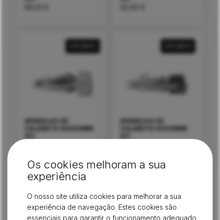
88,61
€
26,92
€
VER MAIS
VER MAIS
APARELHO DE
APARELHO DE
COLARETE 80X30MM
COLARETE 50X16MM
V/2
V/2
30,63
€
30,63
€
Os cookies melhoram a sua
experiência
O nosso site utiliza cookies para melhorar a sua
experiência de navegação. Estes cookies são
essenciais para garantir o funcionamento adequado