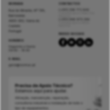
MORADA
CONTACTOS
(+351) 258 772 840
Rua do Mirante, Nº 795,
Chamada para a Rede Fixa
Barroselas
Nacional
(+351) 966 970 284
4905-393, Viana do
Chamada para a Móvel
Castelo
Nacional
Portugal
REDES SOCIAIS
HORÁRIO
Segunda a Sexta
09:00 - 19:00
E-MAIL
geral@normac.pt
Precisa de Apoio Técnico?
Estamos aqui para ajudar.
Afinação, manutenção, reparação,
consultoria industrial e instalação de todo o
tipo de equipamentos.