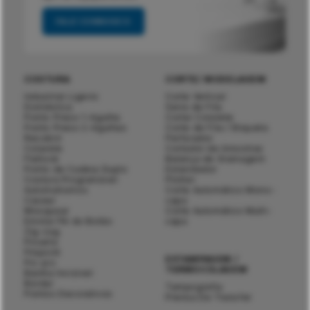
FALE CONNOSCO
COSTURA
CORTE/ MODELAGEM
Industrial Ligeiro
Corte Vertical
Doméstica
Serra de Fita
Ponto Preso 1-Agulha
Cortar Colarete
Ponto Preso 2-Agulhas
Corte de Fita / Etiqueta
Recobrir
Perfurador
Colarete
Cortador de Amostras
Flatlock
Balança de Gramagem
Ponto de Cadeia Duplo
Estendedor
Costura Programável
Plotter
Automatismos
Corte Automático Mono-
Casear
capa
Mosquear
Corte Automático Multi-
Enrolar Pé do Botão
capa
Zig-zag
Picueta
Pinpoint
ESTAMPAGEM /
Pic-pic
TERMOCOLAGEM
Bainha Invisível
Bordar
Tampografia
Pontos Decorativos
Prensa De Transfer