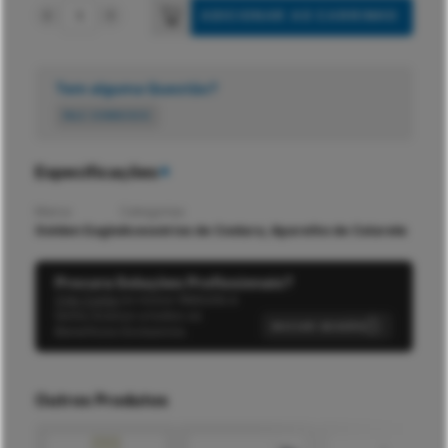
ADICIONAR AO CARRINHO
Quantidade
de
APARELHO
DE
Tem alguma Questão?
COLARETE
FALE CONNOSCO
35X10MM
V/2
Especificações
Marca
Categorias
Golden Eagle
Acessórios de Costura
;
Aparelho de Colarete
Procura Soluções Profissionais?
Crie Conta
no nosso Website e
tenha Acesso a todos os
INICIAR SESSÃO
Benefícios Exclusivos.
Outros Produtos