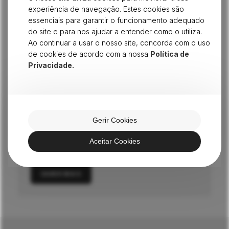
experiência de navegação. Estes cookies são
essenciais para garantir o funcionamento adequado
do site e para nos ajudar a entender como o utiliza.
Ao continuar a usar o nosso site, concorda com o uso
de cookies de acordo com a nossa
Política de
Privacidade.
Gerir Cookies
Aceitar Cookies
CATÁLOGO GOLDEN EAGLE
Mais produtos
SABER MAIS