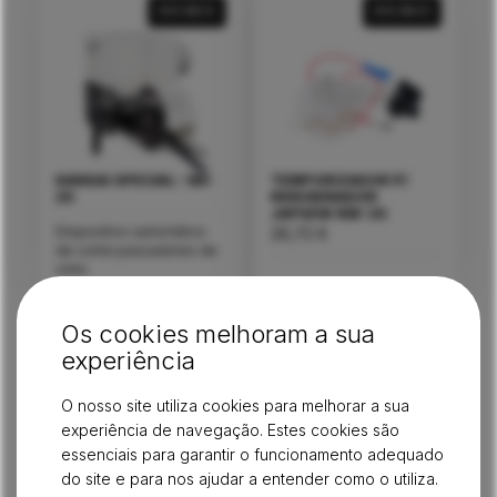
VER MAIS
VER MAIS
KANSAI SPECIAL – BK-
TEMPORIZADOR P/
20
REBOBINADOR
JAPSEW NW-20
Dispositivo automático
26,72
€
de cortar passadores de
cinto
Os cookies melhoram a sua
experiência
O nosso site utiliza cookies para melhorar a sua
experiência de navegação. Estes cookies são
essenciais para garantir o funcionamento adequado
do site e para nos ajudar a entender como o utiliza.