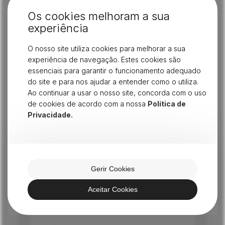
SAIBA MAIS SOBRE A MARCA
Os cookies melhoram a sua
Due Effe
experiência
Marca italiana especializada na produção de ferros de
engomar a vapor para o setor industrial e doméstico,
O nosso site utiliza cookies para melhorar a sua
tendo uma reputação sólida no setor pelos seus
produtos de qualidade e desempenho ...
experiência de navegação. Estes cookies são
essenciais para garantir o funcionamento adequado
SABER MAIS
do site e para nos ajudar a entender como o utiliza.
Ao continuar a usar o nosso site, concorda com o uso
de cookies de acordo com a nossa
Política de
Privacidade.
Gerir Cookies
Aceitar Cookies