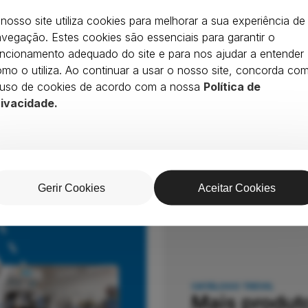
nosso site utiliza cookies para melhorar a sua experiência de
vegação. Estes cookies são essenciais para garantir o
ncionamento adequado do site e para nos ajudar a entender
mo o utiliza. Ao continuar a usar o nosso site, concorda co
 uso de cookies de acordo com a nossa
Política de
rivacidade.
IL – GEYSER 58L –
TREVIL – GEYSER 26L –
0/75KW
18/24/30KW
res de vapor elétricos com
Geradores de vapor elétricos co
ra de 58 litros e elementos de
caldeira de 26 litros e elementos
imento modulares
aquecimento modulares
Gerir Cookies
Aceitar Cookies
CATÁLOGO TREVIL
Mais produt