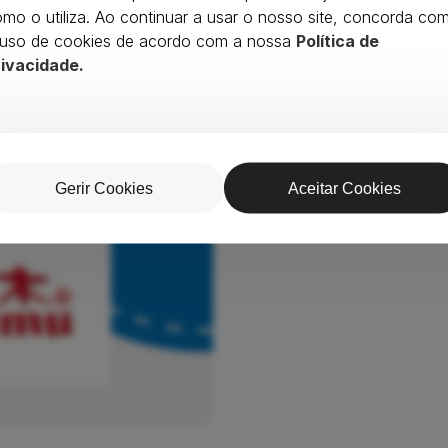
mo o utiliza. Ao continuar a usar o nosso site, concorda co
 uso de cookies de acordo com a nossa
Política de
ADA ULTRA VIOLETA 7W
LÂMPADA ULTRA VIOLETA
rivacidade.
MU
HAIMU
6
€
6,09
€
Gerir Cookies
Aceitar Cookies