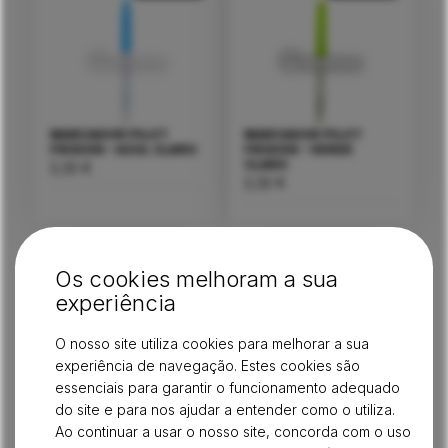
MARCADOR PILOT
MARCADOR PILOT
FRIXION – AZUL CLARO
FRIXION – VERDE
CLARO
2,32
€
2,32
€
Os cookies melhoram a sua
experiência
O nosso site utiliza cookies para melhorar a sua
experiência de navegação. Estes cookies são
essenciais para garantir o funcionamento adequado
do site e para nos ajudar a entender como o utiliza.
Ao continuar a usar o nosso site, concorda com o uso