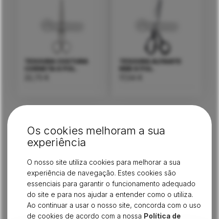
TESOURA COSTURA
TESOURA ALFAIATE
CORNETA 6 POL.
RBB 8 POL.
22,73
€
17,04
€
Os cookies melhoram a sua
experiência
O nosso site utiliza cookies para melhorar a sua
experiência de navegação. Estes cookies são
essenciais para garantir o funcionamento adequado
do site e para nos ajudar a entender como o utiliza.
Ao continuar a usar o nosso site, concorda com o uso
de cookies de acordo com a nossa
Política de