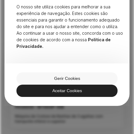
O nosso site utiliza cookies para melhorar a sua
experiência de navegação. Estes cookies são
essenciais para garantir o funcionamento adequado
do site e para nos ajudar a entender como o utiliza.
KINGTEX – UHU9005-353-M16
Ao continuar a usar o nosso site, concorda com o uso
Máquina de Costura de Corte e Cose de 2 agulhas com
de cookies de acordo com a nossa
Política de
ponto interligado com transporte inferior e superior
Privacidade.
VER MAIS
Gerir Cookies
Aceitar Cookies
PEGASUS – WT664P-35B
Máquina de Costura de Bainhas de 3 agulhas com
transporte inferior e superior