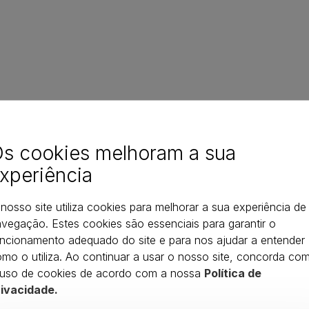
s cookies melhoram a sua
xperiência
nosso site utiliza cookies para melhorar a sua experiência de
vegação. Estes cookies são essenciais para garantir o
ncionamento adequado do site e para nos ajudar a entender
mo o utiliza. Ao continuar a usar o nosso site, concorda co
 uso de cookies de acordo com a nossa
Política de
rivacidade.