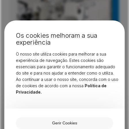
Os cookies melhoram a sua
experiência
SAIBA MAIS SOBRE A MARCA
O nosso site utiliza cookies para melhorar a sua
Kansai Special
experiência de navegação. Estes cookies são
Reconhecida pela versatilidade em lidar com diversos
essenciais para garantir o funcionamento adequado
tecidos, proporcionam ajustes personalizados,
do site e para nos ajudar a entender como o utiliza.
garantindo durabilidade e confiabilidade. Uma escolha
Ao continuar a usar o nosso site, concorda com o uso
sólida para empresas na produção têxtil em larga
de cookies de acordo com a nossa
Política de
escala.
Privacidade.
SABER MAIS
Gerir Cookies