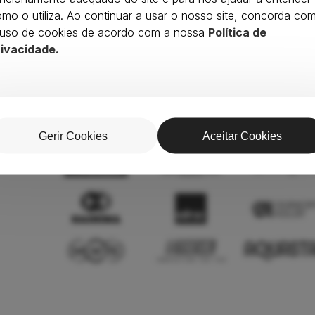
mo o utiliza. Ao continuar a usar o nosso site, concorda co
 uso de cookies de acordo com a nossa
Política de
rivacidade.
Gerir Cookies
Aceitar Cookies