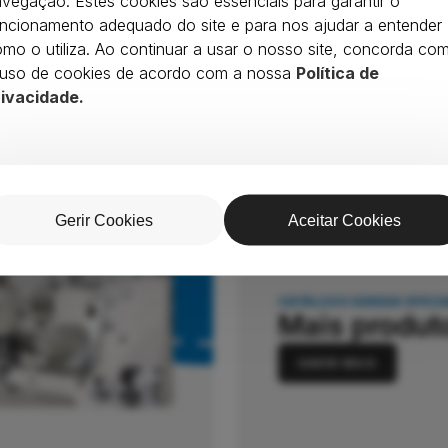
vegação. Estes cookies são essenciais para garantir o
ncionamento adequado do site e para nos ajudar a entender
mo o utiliza. Ao continuar a usar o nosso site, concorda co
 uso de cookies de acordo com a nossa
Política de
 MMS MK11, MK18
SPRING – TENSION DEVICE
0
€
5,82
€
rivacidade.
Gerir Cookies
Aceitar Cookies
CATÁLOGO KANSAI SPECI
Mais produt
SABER MAIS