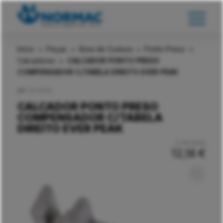
Início
>
Peças
>
Área de Costura
>
Ponto Preso
>
Calcadores
>
CALCADOR PONTO PRESO
COMPENSADOR C/TABELA DIREITO EVER PEAK
REF:
EP.KR31E
CALCADOR PONTO PRESO
COMPENSADOR C/TABELA
DIREITO EVER PEAK
c/ IVA (23%)
12,18
€