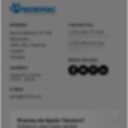
MORADA
CONTACTOS
(+351) 258 772 840
Rua do Mirante, Nº 795,
Chamada para a Rede Fixa
Barroselas
Nacional
(+351) 966 970 284
4905-393, Viana do
Chamada para a Móvel
Castelo
Nacional
Portugal
REDES SOCIAIS
HORÁRIO
Segunda a Sexta
09:00 - 19:00
E-MAIL
geral@normac.pt
Precisa de Apoio Técnico?
Estamos aqui para ajudar.