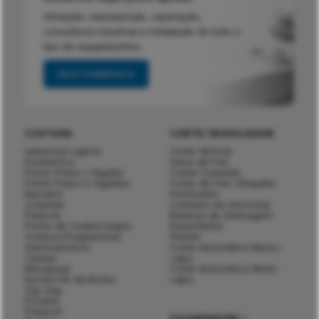
Afinação, manutenção, reparação,
consultoria industrial e instalação de todo o
tipo de equipamentos.
FALE CONNOSCO
COSTURA
CORTE/ MODELAGEM
Industrial Ligeiro
Corte Vertical
Doméstica
Serra de Fita
Ponto Preso 1-Agulha
Cortar Colarete
Ponto Preso 2-Agulhas
Corte de Fita / Etiqueta
Recobrir
Perfurador
Colarete
Cortador de Amostras
Flatlock
Balança de Gramagem
Ponto de Cadeia Duplo
Estendedor
Costura Programável
Plotter
Automatismos
Corte Automático Mono-
Casear
capa
Mosquear
Corte Automático Multi-
Enrolar Pé do Botão
capa
Zig-zag
Picueta
Pinpoint
ESTAMPAGEM /