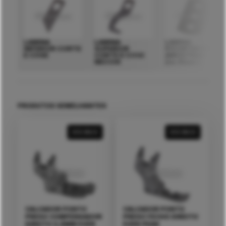
LAMINA
LAMINA
LAMINA
INFERIOR CORTE
SUPERIOR
P/CORTADOR
E COSE
CORTE E COSE
AMOSTRAS
NECCHI
(cx.10uni.)
PRODUTOS SEMELHANTES
VER MAIS
VER MAIS
CALCADOR PONTO
CALCADOR PONTO
PRESO COMPENSADOR
PRESO FECHO DIREITO
DIREITO 0,8MM EVER
EVER PEAK