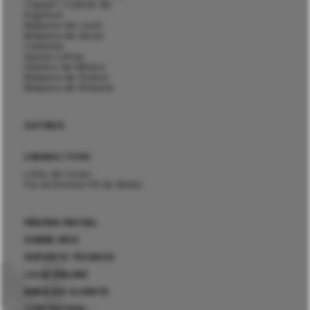
Topper / Cabine de
Engomar
Máquina de Lavar
Máquina de Secar
Calandra
Aparar Linhas
Detetor de Metais
Máquina de Dobrar
Máquina de Embalar
OUTROS
LINHAS / FIOS
Linha de Coser
Fio de Enrolar Pé do Botão
PÁGINA INICIAL
SOBRE NÓS
SUPORTE TÉCNICO
LOJA ONLINE
ÁREA DO CLIENTE
CONTACTOS