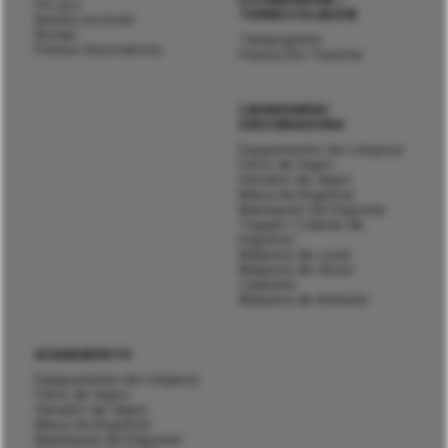
Pic-pic
TERMOCOLAGEM
Bainha Invisível
Bordar
Tampografia
Pontos Decorativos
Prensa De Transfer
LAVANDARIA/
ENGOMADORIA
Equipamento de Limpeza
Ferro de Vapor
Gerador de Vapor
Mesa de Engomar
Manequim de Engomar
Topper / Cabine de
Engomar
Máquina de Lavar
Máquina de Secar
Calandra
Máquina de Embalar
ACABAMENTO
Equipamento de Limpeza
Ferro de Vapor
Gerador de Vapor
Mesa de Engomar
Manequim de Engomar