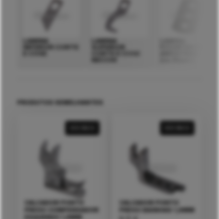
LAMINA
LAMINA
LAMINA
INFERIOR CORTE
SUPERIOR
P/CORTADOR
E COSE
CORTE E COSE
AMOSTRAS
NECCHI
(cx.10uni.)
PRODUTOS SEMELHANTES
VER MAIS
VER MAIS
CALCADOR PONTO
CALCADOR PONTO
PRESO COMPENSADOR
PRESO BAINHAS 1,6MM
ESQUERDO 1,6MM
8,12
€