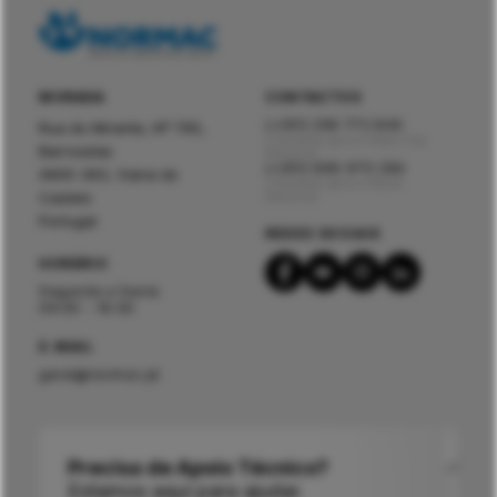
MORADA
CONTACTOS
(+351) 258 772 840
Rua do Mirante, Nº 795,
Chamada para a Rede Fixa
Barroselas
Nacional
(+351) 966 970 284
4905-393, Viana do
Chamada para a Móvel
Castelo
Nacional
Portugal
REDES SOCIAIS
HORÁRIO
Segunda a Sexta
09:00 - 19:00
E-MAIL
geral@normac.pt
Precisa de Apoio Técnico?
Estamos aqui para ajudar.