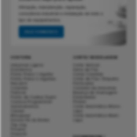
Afinação, manutenção, reparação,
consultoria industrial e instalação de todo o
tipo de equipamentos.
FALE CONNOSCO
COSTURA
CORTE/ MODELAGEM
Industrial Ligeiro
Corte Vertical
Doméstica
Serra de Fita
Ponto Preso 1-Agulha
Cortar Colarete
Ponto Preso 2-Agulhas
Corte de Fita / Etiqueta
Recobrir
Perfurador
Colarete
Cortador de Amostras
Flatlock
Balança de Gramagem
Ponto de Cadeia Duplo
Estendedor
Costura Programável
Plotter
Automatismos
Corte Automático Mono-
Casear
capa
Mosquear
Corte Automático Multi-
Enrolar Pé do Botão
capa
Zig-zag
Picueta
Pinpoint
ESTAMPAGEM /