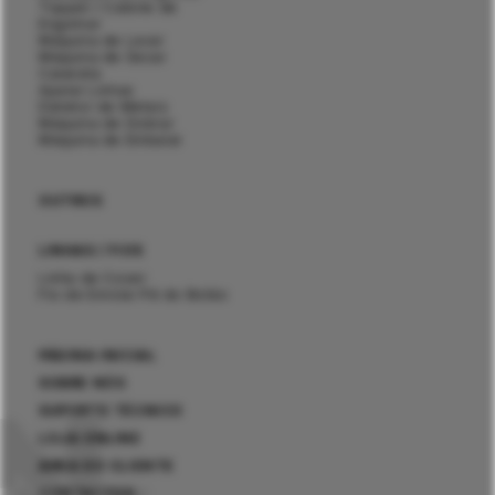
Topper / Cabine de
Engomar
Máquina de Lavar
Máquina de Secar
Calandra
Aparar Linhas
Detetor de Metais
Máquina de Dobrar
Máquina de Embalar
OUTROS
LINHAS / FIOS
Linha de Coser
Fio de Enrolar Pé do Botão
PÁGINA INICIAL
SOBRE NÓS
SUPORTE TÉCNICO
LOJA ONLINE
ÁREA DO CLIENTE
CONTACTOS