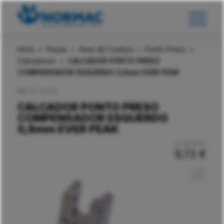
Início
>
Peças
>
Área de Costura
>
Ponto Preso
>
Calcadores
>
CALCADOR PONTO PRESO
COMPENSADOR ESQUERDO 0,8mm EVER PEAK
REF:
EP.CL1/32N
CALCADOR PONTO PRESO
COMPENSADOR ESQUERDO
0,8mm EVER PEAK
c/ IVA (23%)
9,72
€