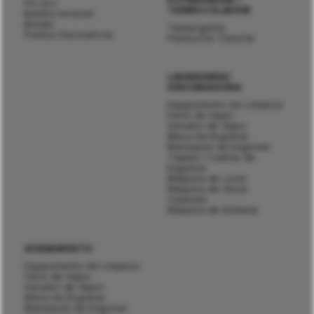
Pic-pic
TERMOCOLAGEM
Bainha Invisível
Bordar
Tampografia
Pontos Decorativos
Prensa De Transfer
LAVANDARIA/
ENGOMADORIA
Equipamento de Limpeza
Ferro de Vapor
Gerador de Vapor
Mesa de Engomar
Manequim de Engomar
Topper / Cabine de
Engomar
Máquina de Lavar
Máquina de Secar
Calandra
Máquina de Embalar
ACABAMENTO
Equipamento de Limpeza
Ferro de Vapor
Gerador de Vapor
Mesa de Engomar
Manequim de Engomar