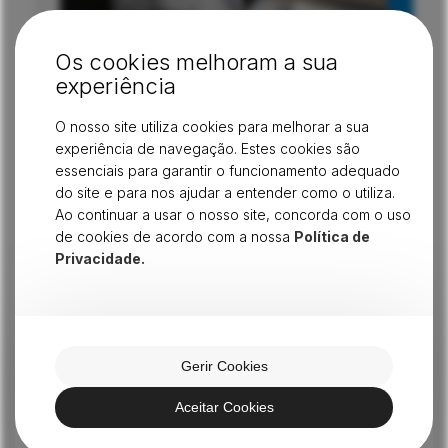
Os cookies melhoram a sua
experiência
SAIBA MAIS SOBRE A MARCA
MMS
O nosso site utiliza cookies para melhorar a sua
A MMS é um dos maiores especialistas em
experiência de navegação. Estes cookies são
enrolamento, fixação de botão e fios. Apresenta
essenciais para garantir o funcionamento adequado
produtos de alta qualidade e um serviço dedicado.
do site e para nos ajudar a entender como o utiliza.
SABER MAIS
Ao continuar a usar o nosso site, concorda com o uso
de cookies de acordo com a nossa
Política de
Privacidade.
Gerir Cookies
Aceitar Cookies