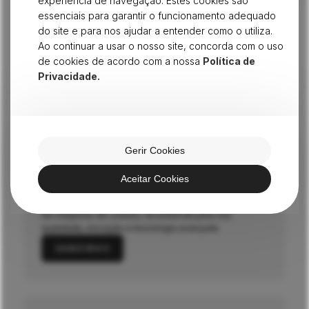
experiência de navegação. Estes cookies são
essenciais para garantir o funcionamento adequado
do site e para nos ajudar a entender como o utiliza.
Ao continuar a usar o nosso site, concorda com o uso
de cookies de acordo com a nossa
Política de
Privacidade.
Gerir Cookies
SAIBA MAIS SOBRE A MARCA
Aceitar Cookies
Juki
A Juki tornou-se uma das principais fabricantes globais
de máquinas de costura, reconhecida pela sua
qualidade, inovação e tecnologia avançada.
SABER MAIS