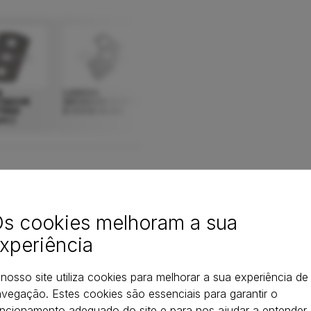
A
LAMINA
TADOR
INFERIOR CORTE
RAS
E COSE ELNA
ni.)
s cookies melhoram a sua
VER MAIS
VER 
xperiência
nosso site utiliza cookies para melhorar a sua experiência de
vegação. Estes cookies são essenciais para garantir o
ncionamento adequado do site e para nos ajudar a entender