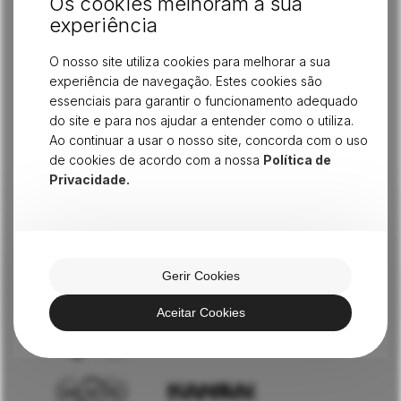
Os cookies melhoram a sua
experiência
O nosso site utiliza cookies para melhorar a sua
experiência de navegação. Estes cookies são
essenciais para garantir o funcionamento adequado
do site e para nos ajudar a entender como o utiliza.
Ao continuar a usar o nosso site, concorda com o uso
de cookies de acordo com a nossa
Política de
Privacidade.
Gerir Cookies
Aceitar Cookies